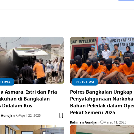
ISTIWA
PERISTIWA
a Asmara, Istri dan Pria
Polres Bangkalan Ungkap
gkuhan di Bangkalan
Penyalahgunaan Narkoba
 Didalam Kos
Bahan Peledak dalam Ope
Pekat Semeru 2025
 Aundjan
April 22, 2025
Rahman Aundjan
Maret 11, 2025