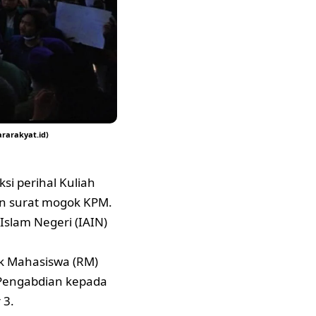
ararakyat.id)
si perihal Kuliah
n surat mogok KPM.
Islam Negeri (IAIN)
k Mahasiswa (RM)
 Pengabdian kepada
 3.