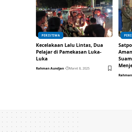
PERISTIWA
PER
Kecelakaan Lalu Lintas, Dua
Satpo
Pelajar di Pamekasan Luka-
Aman
Luka
Suami
Menj
Rahman Aundjan
Maret 8, 2025
Rahman