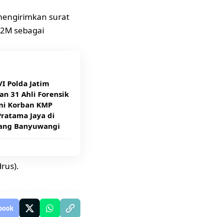
mengirimkan surat
P2M sebagai
I Polda Jatim
an 31 Ahli Forensik
ni Korban KMP
ratama Jaya di
ang Banyuwangi
rus).
book