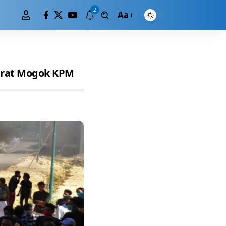
2
Aa
urat Mogok KPM