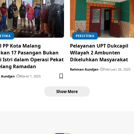
ISTIWA
PERISTIWA
l PP Kota Malang
Pelayanan UPT Dukcapil
kan 17 Pasangan Bukan
Wilayah 2 Ambunten
 Istri dalam Operasi Pekat
Dikeluhkan Masyarakat
elang Ramadan
Rahman Aundjan
Februari 26, 2025
 Aundjan
Maret 1, 2025
Show More