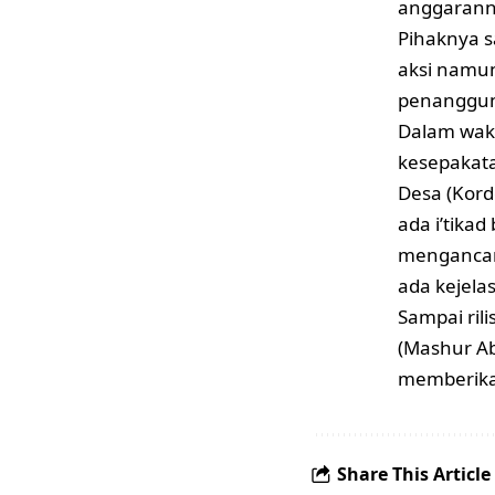
anggaranny
Pihaknya 
aksi namun
penanggun
Dalam wak
kesepakata
Desa (Korde
ada i’tika
mengancam
ada kejela
Sampai rili
(Mashur Ab
memberikan
Share This Article