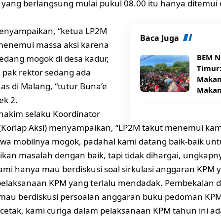
 yang berlangsung mulai pukul 08.00 itu hanya ditemui
enyampaikan, “ketua LP2M
Baca Juga
 menemui massa aksi karena
BEM N
edang mogok di desa kadur,
Timur
pak rektor sedang ada
Makana
as di Malang, “tutur Buna’e
Makan
ek 2.
hakim selaku Koordinator
(Korlap Aksi) menyampaikan, “LP2M takut menemui kam
wa mobilnya mogok, padahal kami datang baik-baik unt
kan masalah dengan baik, tapi tidak dihargai, ungkapn
ami hanya mau berdiskusi soal sirkulasi anggaran KPM ya
pelaksanaan KPM yang terlalu mendadak. Pembekalan da
 mau berdiskusi persoalan anggaran buku pedoman KPM
cetak, kami curiga dalam pelaksanaan KPM tahun ini ada 