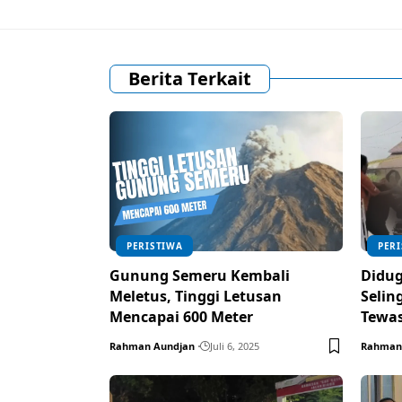
Berita Terkait
PERISTIWA
PER
Gunung Semeru Kembali
Didug
Meletus, Tinggi Letusan
Selin
Mencapai 600 Meter
Tewas
Rahman Aundjan
Juli 6, 2025
Rahman