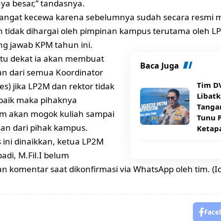
a besar,” tandasnya.
sangat kecewa karena sebelumnya sudah secara resmi 
 tidak dihargai oleh pimpinan kampus terutama oleh L
g jawab KPM tahun ini.
tu dekat ia akan membuat
Baca Juga
n dari semua Koordinator
Tim DV
s) jika LP2M dan rektor tidak
Libatk
d baik maka pihaknya
Tanga
 akan mogok kuliah sampai
Tunu P
san dari pihak kampus.
Ketap
s ini dinaikkan, ketua LP2M
adi, M.Fil.I belum
 komentar saat dikonfirmasi via WhatsApp oleh tim. (Id
Face