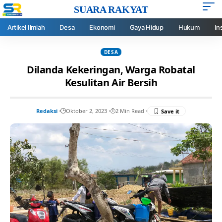
SUARA RAKYAT
Artikel Ilmiah
Desa
Ekonomi
Gaya Hidup
Hukum
In
DESA
Dilanda Kekeringan, Warga Robatal
Kesulitan Air Bersih
Redaksi
Oktober 2, 2023
2 Min Read