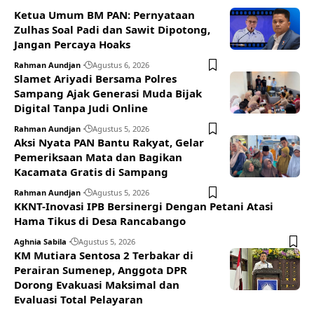
Ketua Umum BM PAN: Pernyataan
Zulhas Soal Padi dan Sawit Dipotong,
Jangan Percaya Hoaks
Rahman Aundjan
Agustus 6, 2026
Slamet Ariyadi Bersama Polres
Sampang Ajak Generasi Muda Bijak
Digital Tanpa Judi Online
Rahman Aundjan
Agustus 5, 2026
Aksi Nyata PAN Bantu Rakyat, Gelar
Pemeriksaan Mata dan Bagikan
Kacamata Gratis di Sampang
Rahman Aundjan
Agustus 5, 2026
KKNT-Inovasi IPB Bersinergi Dengan Petani Atasi
Hama Tikus di Desa Rancabango
Aghnia Sabila
Agustus 5, 2026
KM Mutiara Sentosa 2 Terbakar di
Perairan Sumenep, Anggota DPR
Dorong Evakuasi Maksimal dan
Evaluasi Total Pelayaran