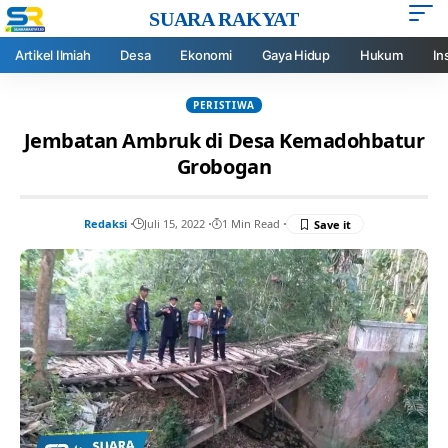
SUARA RAKYAT
Artikel Ilmiah
Desa
Ekonomi
Gaya Hidup
Hukum
In
PERISTIWA
Jembatan Ambruk di Desa Kemadohbatur
Grobogan
Redaksi
Juli 15, 2022
1 Min Read