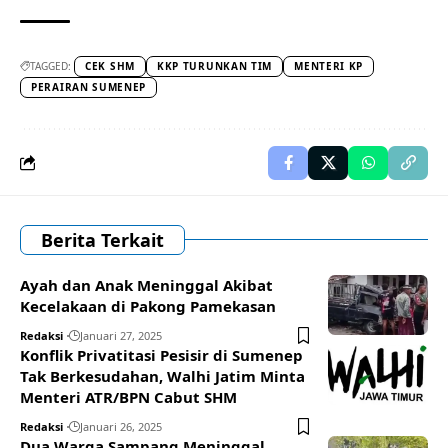
TAGGED:
CEK SHM
KKP TURUNKAN TIM
MENTERI KP
PERAIRAN SUMENEP
Berita Terkait
Ayah dan Anak Meninggal Akibat
Kecelakaan di Pakong Pamekasan
Redaksi
Januari 27, 2025
Konflik Privatitasi Pesisir di Sumenep
Tak Berkesudahan, Walhi Jatim Minta
Menteri ATR/BPN Cabut SHM
Redaksi
Januari 26, 2025
Dua Warga Sampang Meninggal