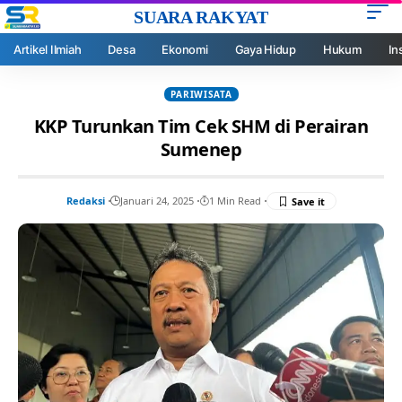
SUARA RAKYAT
Artikel Ilmiah
Desa
Ekonomi
Gaya Hidup
Hukum
In
PARIWISATA
KKP Turunkan Tim Cek SHM di Perairan
Sumenep
Redaksi
Januari 24, 2025
1 Min Read