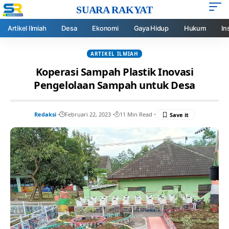
SUARA RAKYAT
Artikel Ilmiah
Desa
Ekonomi
Gaya Hidup
Hukum
In
ARTIKEL ILMIAH
Koperasi Sampah Plastik Inovasi
Pengelolaan Sampah untuk Desa
Redaksi
Februari 22, 2023
11 Min Read