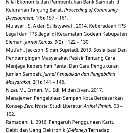
Nilai Ekonomis dan Pembentukan Bank Sampah di
Kelurahan Tanjung Barat.
Proceeding of Community
Development.
1(6): 157 – 161.
Mulasari, S. A dan Sulistyawati. 2014. Keberadaan TPS
Legal dan TPS Ilegal di Kecamatan Godean Kabupaten
Sleman.
Jurnal Kemas
. 9(2) : 122 – 130.
Muti’ah., Jeckson. S dan Supriadi. 2019. Sosialisasi Dan
Pendampingan Masyarakat Pesisir Tentang Cara
Menjaga Kebersihan Pantai Dan Cara Pengukuran
Jumlah Sampah.
Jurnal Pendidikan dan Pengabdian
Masyarakat
. 2(1): 141 – 146.
Nizar, M., Erman. M., Edi. M dan Irvan. 2017.
Manajemen Pengelolaan Sampah Kota Berdasarkan
Konsep
Zero Waste
: Studi Literatur.
Artikel Ilmiah.
93 –
102.
Ramadani, L. 2016. Pengaruh Penggunaan Kartu
Debit dan Uang Elektronik (
E-Money
) Terhadap