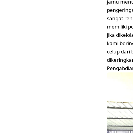
jamu ment
pengeringa
sangat ren
memiliki po
jika dikelo
kami beri
celup dari
dikeringka
Pengabdia