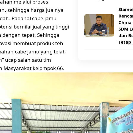
ahan melalui proses
Slame
n, sehingga harga jualnya
Rencan
dah. Padahal cabe jamu
China 
tensi bernilai jual yang tinggi
SDM Lo
la dengan tepat. Sehingga
dan B
Tetap 
novasi membuat produk teh
 bahan cabe jamu yang telah
n” ucap salah satu tim
n Masyarakat kelompok 66.