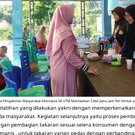
a Pengabdian Masyarakat Kelompok 66 UTM Manfaatkan Cabe Jamu Jadi Teh Herbal y
elatihan yang dilakukan yakni dengan memperkenalkan
a masyarakat. Kegiatan selanjutnya yaitu proses pemb
ngan pembagian takaran sesuai selera konsumen dengan
manis , untuk takaran varian pedas dengan perbandin