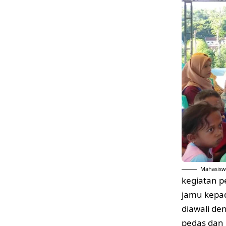
Mahasisw
kegiatan p
jamu kepad
diawali de
pedas dan 