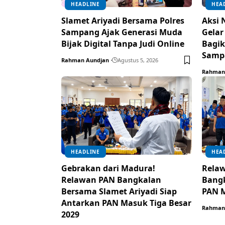
HEADLINE
HEA
Slamet Ariyadi Bersama Polres
Aksi 
Sampang Ajak Generasi Muda
Gelar
Bijak Digital Tanpa Judi Online
Bagik
Samp
Rahman Aundjan
Agustus 5, 2026
Rahman
HEADLINE
HEA
Gebrakan dari Madura!
Relaw
Relawan PAN Bangkalan
Bangk
Bersama Slamet Ariyadi Siap
PAN M
Antarkan PAN Masuk Tiga Besar
Rahman
2029