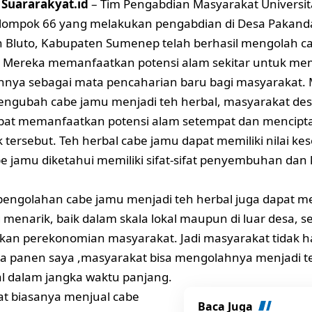
Suararakyat.id
– Tim Pengabdian Masyarakat Universit
lompok 66 yang melakukan pengabdian di Desa Pakand
 Bluto, Kabupaten Sumenep telah berhasil mengolah c
l. Mereka memanfaatkan potensi alam sekitar untuk m
nya sebagai mata pencaharian baru bagi masyarakat. 
ngubah cabe jamu menjadi teh herbal, masyarakat de
pat memanfaatkan potensi alam setempat dan mencipta
k tersebut. Teh herbal cabe jamu dapat memiliki nilai ke
e jamu diketahui memiliki sifat-sifat penyembuhan dan
, pengolahan cabe jamu menjadi teh herbal juga dapat 
g menarik, baik dalam skala lokal maupun di luar desa, 
an perekonomian masyarakat. Jadi masyarakat tidak 
 panen saya ,masyarakat bisa mengolahnya menjadi te
al dalam jangka waktu panjang.
t biasanya menjual cabe
Baca Juga