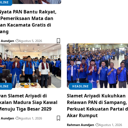
DLINE
Nyata PAN Bantu Rakyat,
 Pemeriksaan Mata dan
an Kacamata Gratis di
ang
 Aundjan
Agustus 5, 2026
DLINE
HEADLINE
an Slamet Ariyadi di
Slamet Ariyadi Kukuhkan
alan Madura Siap Kawal
Relawan PAN di Sampang,
enuju Tiga Besar 2029
Perkuat Kekuatan Partai d
Akar Rumput
 Aundjan
Agustus 1, 2026
Rahman Aundjan
Agustus 1, 2026