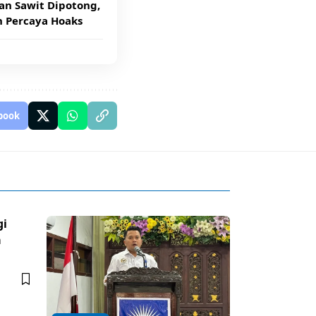
an Sawit Dipotong,
n Percaya Hoaks
book
gi
a