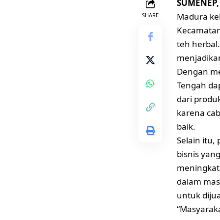
SUMENEP, 
Madura ke
SHARE
Kecamatan
teh herba
menjadikan
Dengan me
Tengah da
dari produ
karena cab
baik.
Selain itu
bisnis yan
meningkatk
dalam masa
untuk diju
“Masyaraka