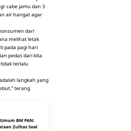
 gr cabe jamu dan 3
an air hangat agar
t konsumen dari
na melihat letak
ti pada pagi hari
an pedas dari kita
idak terlalu
 adalah langkah yang
ebut,” terang
 Umum BM PAN:
taan Zulhas Soal