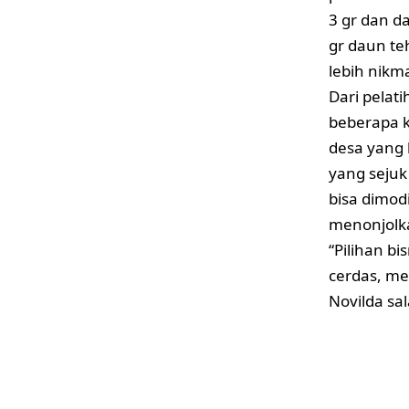
3 gr dan d
gr daun te
lebih nikm
Dari pelat
beberapa k
desa yang l
yang sejuk
bisa dimod
menonjolk
“Pilihan b
cerdas, me
Novilda sa