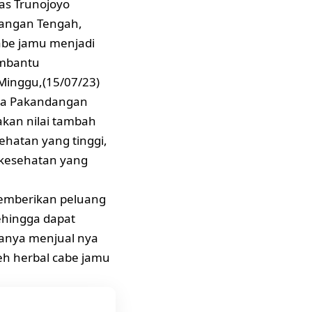
as Trunojoyo
angan Tengah,
abe jamu menjadi
embantu
Minggu,(15/07/23)
sa Pakandangan
kan nilai tambah
sehatan yang tinggi,
 kesehatan yang
memberikan peluang
sehingga dapat
hanya menjual nya
h herbal cabe jamu