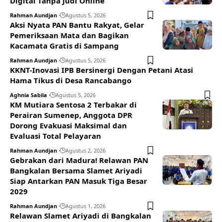
Digital Tanpa Judi Online
Rahman Aundjan
Agustus 5, 2026
Aksi Nyata PAN Bantu Rakyat, Gelar
Pemeriksaan Mata dan Bagikan
Kacamata Gratis di Sampang
Rahman Aundjan
Agustus 5, 2026
KKNT-Inovasi IPB Bersinergi Dengan Petani Atasi
Hama Tikus di Desa Rancabango
Aghnia Sabila
Agustus 5, 2026
KM Mutiara Sentosa 2 Terbakar di
Perairan Sumenep, Anggota DPR
Dorong Evakuasi Maksimal dan
Evaluasi Total Pelayaran
Rahman Aundjan
Agustus 2, 2026
Gebrakan dari Madura! Relawan PAN
Bangkalan Bersama Slamet Ariyadi
Siap Antarkan PAN Masuk Tiga Besar
2029
Rahman Aundjan
Agustus 1, 2026
Relawan Slamet Ariyadi di Bangkalan