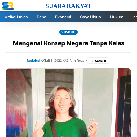
SUARA RAKYAT
Artikel Ilmiah
Desa
Ekonomi
Gaya Hidup
Hukum
In
SOSBUD
Mengenal Konsep Negara Tanpa Kelas
Redaksi
Juli 3, 2022
3 Min Read