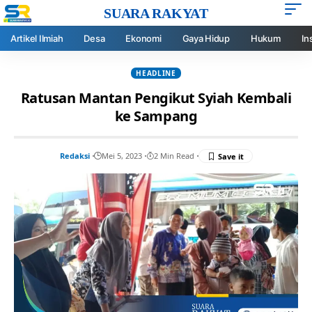
SUARA RAKYAT
Artikel Ilmiah
Desa
Ekonomi
Gaya Hidup
Hukum
In
HEADLINE
Ratusan Mantan Pengikut Syiah Kembali
ke Sampang
Redaksi
Mei 5, 2023
2 Min Read