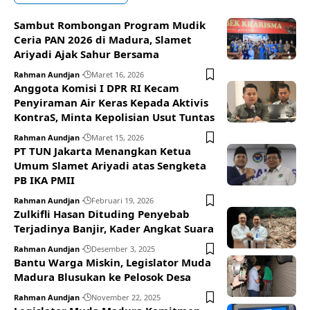
Sambut Rombongan Program Mudik
Ceria PAN 2026 di Madura, Slamet
Ariyadi Ajak Sahur Bersama
Rahman Aundjan
Maret 16, 2026
Anggota Komisi I DPR RI Kecam
Penyiraman Air Keras Kepada Aktivis
KontraS, Minta Kepolisian Usut Tuntas
Rahman Aundjan
Maret 15, 2026
PT TUN Jakarta Menangkan Ketua
Umum Slamet Ariyadi atas Sengketa
PB IKA PMII
Rahman Aundjan
Februari 19, 2026
Zulkifli Hasan Dituding Penyebab
Terjadinya Banjir, Kader Angkat Suara
Rahman Aundjan
Desember 3, 2025
Bantu Warga Miskin, Legislator Muda
Madura Blusukan ke Pelosok Desa
Rahman Aundjan
November 22, 2025