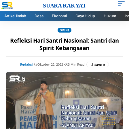
SUARA RAKYAT
Artikel Ilmiah
Desa
Ekonomi
Gaya Hidup
Hukum
In
OPINI
Refleksi Hari Santri Nasional: Santri dan
Spirit Kebangsaan
Redaksi
Oktober 22, 2022
3 Min Read