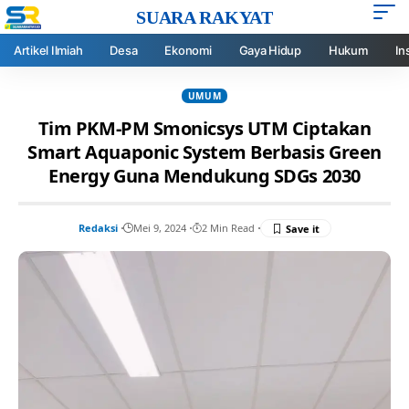
SUARA RAKYAT
Artikel Ilmiah
Desa
Ekonomi
Gaya Hidup
Hukum
In
UMUM
Tim PKM-PM Smonicsys UTM Ciptakan
Smart Aquaponic System Berbasis Green
Energy Guna Mendukung SDGs 2030
Redaksi
Mei 9, 2024
2 Min Read