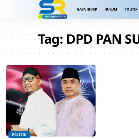
GAYA HIDUP
HUKUM
POLITIK
Tag:
DPD PAN S
POLITIK