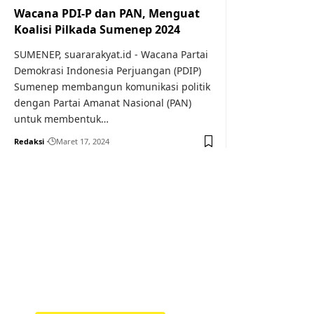
Wacana PDI-P dan PAN, Menguat
Koalisi Pilkada Sumenep 2024
SUMENEP, suararakyat.id - Wacana Partai
Demokrasi Indonesia Perjuangan (PDIP)
Sumenep membangun komunikasi politik
dengan Partai Amanat Nasional (PAN)
untuk membentuk…
Redaksi
Maret 17, 2024
Your one-stop resource f
news and education.
Your one-stop resource for medical news and 