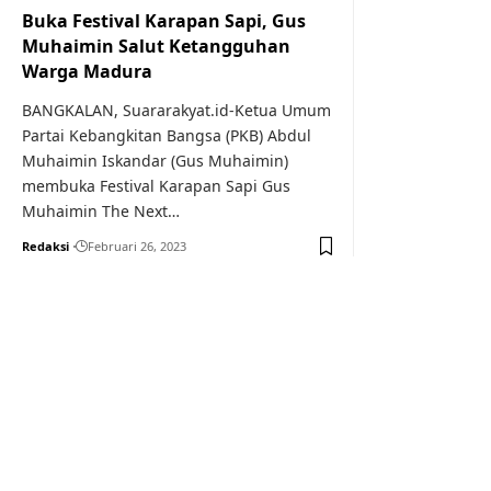
Buka Festival Karapan Sapi, Gus
Muhaimin Salut Ketangguhan
Warga Madura
BANGKALAN, Suararakyat.id-Ketua Umum
Partai Kebangkitan Bangsa (PKB) Abdul
Muhaimin Iskandar (Gus Muhaimin)
membuka Festival Karapan Sapi Gus
Muhaimin The Next…
Redaksi
Februari 26, 2023
Your one-stop resource f
news and education.
Your one-stop resource for medical news and 