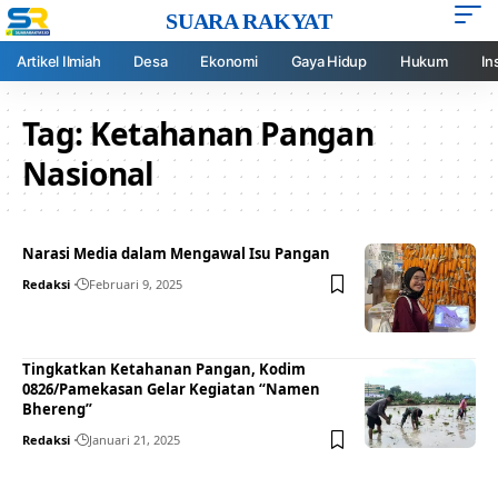
SUARA RAKYAT
Artikel Ilmiah
Desa
Ekonomi
Gaya Hidup
Hukum
In
Tag:
Ketahanan Pangan
Nasional
Narasi Media dalam Mengawal Isu Pangan
Redaksi
Februari 9, 2025
Tingkatkan Ketahanan Pangan, Kodim
0826/Pamekasan Gelar Kegiatan “Namen
Bhereng”
Redaksi
Januari 21, 2025