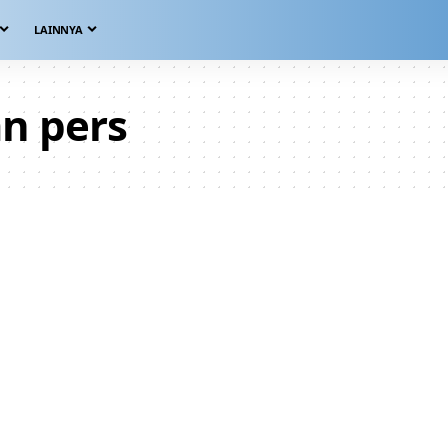
LAINNYA
n pers