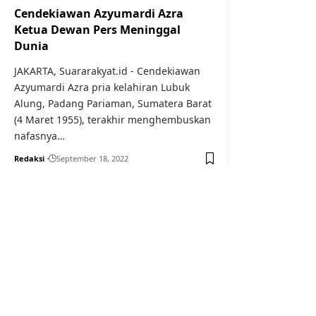
Cendekiawan Azyumardi Azra
Ketua Dewan Pers Meninggal
Dunia
JAKARTA, Suararakyat.id - Cendekiawan
Azyumardi Azra pria kelahiran Lubuk
Alung, Padang Pariaman, Sumatera Barat
(4 Maret 1955), terakhir menghembuskan
nafasnya…
Redaksi
September 18, 2022
Your one-stop resource f
news and education.
Your one-stop resource for medical news and 