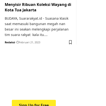
Menyisir Ribuan Koleksi Wayang di
Kota Tua Jakarta
BUDAYA, Suararakyat.id - Suasana klasik
saat memasuki bangunan megah nan
besar ini seakan melengkapi perjalanan
tim suara rakyat kala itu.…
Redaksi
Februari 21, 2023
Your one-stop resource f
news and education.
Your one-stop resource for medical news and 
Sign Up for Free