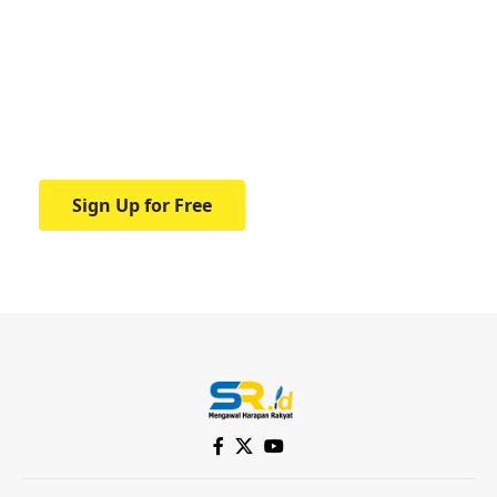
medical news and
education.
Your one-stop resource for medical news
and education.
Sign Up for Free