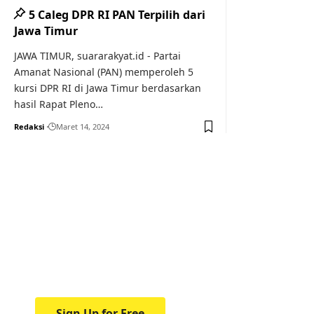
5 Caleg DPR RI PAN Terpilih dari
Jawa Timur
JAWA TIMUR, suararakyat.id - Partai
Amanat Nasional (PAN) memperoleh 5
kursi DPR RI di Jawa Timur berdasarkan
hasil Rapat Pleno…
Redaksi
Maret 14, 2024
Your one-stop resource f
news and education.
Your one-stop resource for medical news and 
Sign Up for Free