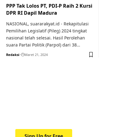
PPP Tak Lolos PT, PDI-P Raih 2 Kursi
DPR RI Dapil Madura
NASIONAL, suararakyat.id - Rekapitulasi
Pemilihan Legislatif (Pileg) 2024 tingkat
nasional telah selesai. Hasil Perolehan
suara Partai Politik (Parpol) dari 38…
Redaksi
Maret 21, 2024
Your one-stop resource f
news and education.
Your one-stop resource for medical news and 
Sign Up for Free