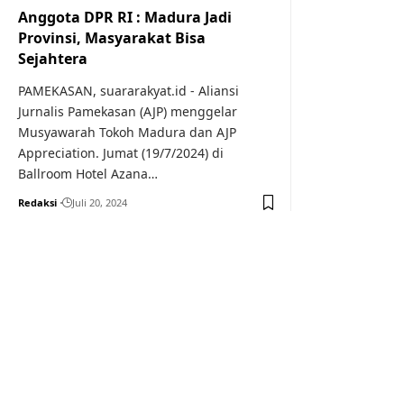
Anggota DPR RI : Madura Jadi
Provinsi, Masyarakat Bisa
Sejahtera
PAMEKASAN, suararakyat.id - Aliansi
Jurnalis Pamekasan (AJP) menggelar
Musyawarah Tokoh Madura dan AJP
Appreciation. Jumat (19/7/2024) di
Ballroom Hotel Azana…
Redaksi
Juli 20, 2024
Your one-stop resource f
news and education.
Your one-stop resource for medical news and 