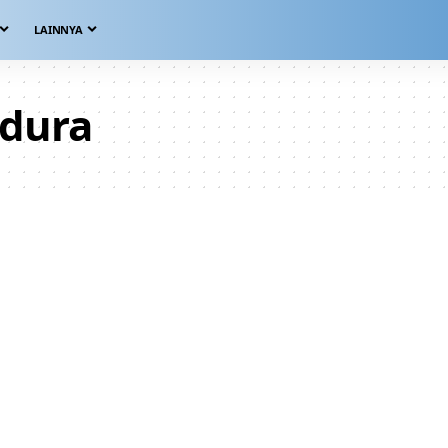
LAINNYA
adura