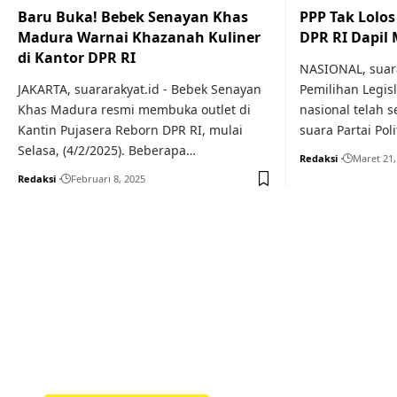
Baru Buka! Bebek Senayan Khas
PPP Tak Lolos 
Madura Warnai Khazanah Kuliner
DPR RI Dapil
di Kantor DPR RI
NASIONAL, suara
JAKARTA, suararakyat.id - Bebek Senayan
Pemilihan Legisla
Khas Madura resmi membuka outlet di
nasional telah s
Kantin Pujasera Reborn DPR RI, mulai
suara Partai Poli
Selasa, (4/2/2025). Beberapa…
Redaksi
Maret 21,
Redaksi
Februari 8, 2025
Your one-stop resource f
news and education.
Your one-stop resource for medical news and 