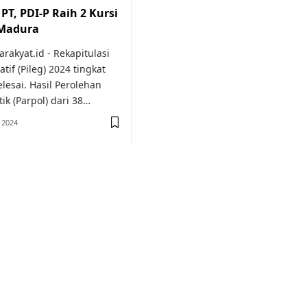
PT, PDI-P Raih 2 Kursi
 Madura
rakyat.id - Rekapitulasi
tif (Pileg) 2024 tingkat
elesai. Hasil Perolehan
tik (Parpol) dari 38…
 2024
or medical
education.