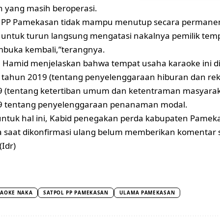
 yang masih beroperasi.
ol PP Pamekasan tidak mampu menutup secara permanen,
untuk turun langsung mengatasi nakalnya pemilik tem
buka kembali,”terangnya.
Hamid menjelaskan bahwa tempat usaha karaoke ini di
 tahun 2019 (tentang penyelenggaraan hiburan dan rekr
 (tentang ketertiban umum dan ketentraman masyaraka
9 tentang penyelenggaraan penanaman modal.
ntuk hal ini, Kabid penegakan perda kabupaten Pamek
a saat dikonfirmasi ulang belum memberikan komentar sa
(Idr)
AOKE NAKA
SATPOL PP PAMEKASAN
ULAMA PAMEKASAN