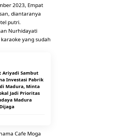
mber 2023, Empat
san, diantaranya
l putri.
an Nurhidayati
 karaoke yang sudah
t Ariyadi Sambut
a Investasi Pabrik
di Madura, Minta
kal Jadi Prioritas
udaya Madura
Dijaga
rnama Cafe Moga