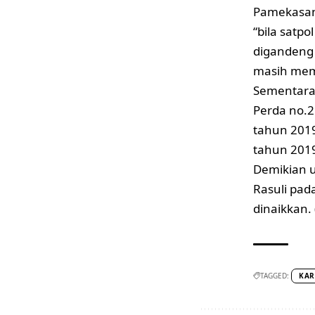
Pamekasan
“bila satp
digandeng 
masih mem
Sementara 
Perda no.2
tahun 2019
tahun 201
Demikian u
Rasuli pad
dinaikkan. 
TAGGED:
KAR