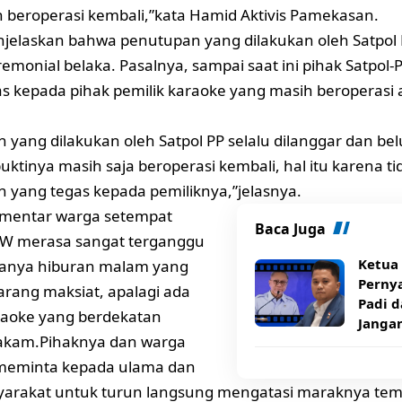
h beroperasi kembali,”kata Hamid Aktivis Pamekasan.
jelaskan bahwa penutupan yang dilakukan oleh Satpol
eremonial belaka. Pasalnya, sampai saat ini pihak Satpo
as kepada pihak pemilik karaoke yang masih beroperas
 yang dilakukan oleh Satpol PP selalu dilanggar dan 
buktinya masih saja beroperasi kembali, hal itu karena t
 yang tegas kepada pemiliknya,”jelasnya.
mentar warga setempat
Baca Juga
 KW merasa sangat terganggu
Ketua
anya hiburan malam yang
Pernya
sarang maksiat, apalagi ada
Padi d
raoke yang berdekatan
Janga
kam.Pihaknya dan warga
meminta kepada ulama dan
arakat untuk turun langsung mengatasi maraknya temp