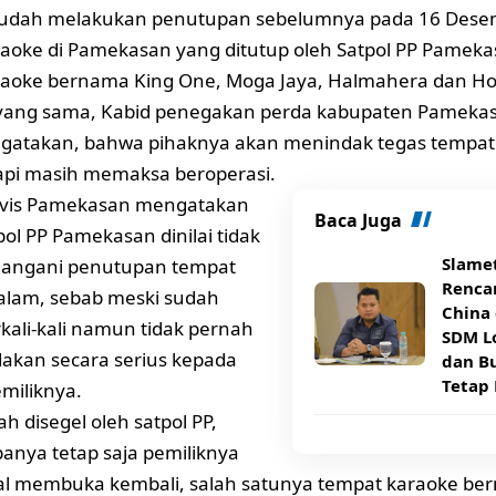
 sudah melakukan penutupan sebelumnya pada 16 Dese
aoke di Pamekasan yang ditutup oleh Satpol PP Pameka
aoke bernama King One, Moga Jaya, Halmahera dan Hote
 yang sama, Kabid penegakan perda kabupaten Pamekas
ngatakan, bahwa pihaknya akan menindak tegas tempat
tapi masih memaksa beroperasi.
ivis Pamekasan mengatakan
Baca Juga
ol PP Pamekasan dinilai tidak
Slame
nangani penutupan tempat
Rencan
alam, sebab meski sudah
China 
rkali-kali namun tidak pernah
SDM Lo
akan secara serius kepada
dan B
Tetap 
emiliknya.
h disegel oleh satpol PP,
nya tetap saja pemiliknya
al membuka kembali, salah satunya tempat karaoke be