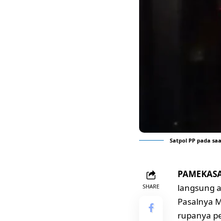
Satpol PP pada sa
PAMEKASAN
langsung a
SHARE
Pasalnya M
rupanya pe