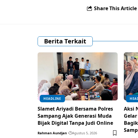
Share This Article
Berita Terkait
HEADLINE
HEA
Slamet Ariyadi Bersama Polres
Aksi 
Sampang Ajak Generasi Muda
Gelar
Bijak Digital Tanpa Judi Online
Bagik
Samp
Rahman Aundjan
Agustus 5, 2026