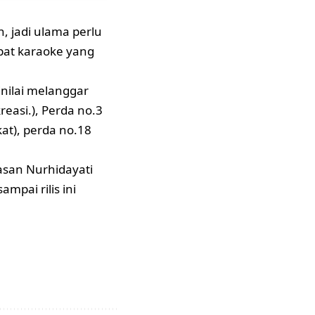
 jadi ulama perlu
pat karaoke yang
nilai melanggar
easi.), Perda no.3
t), perda no.18
asan Nurhidayati
mpai rilis ini