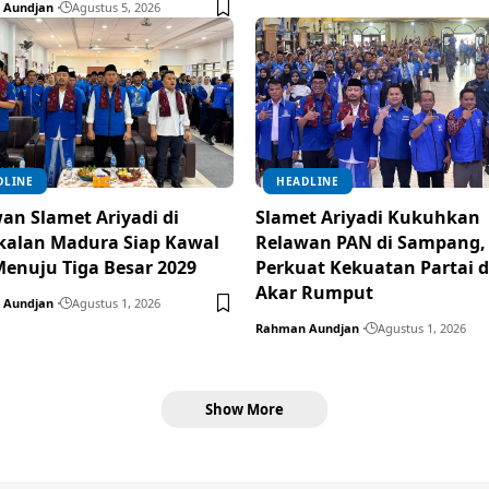
 Aundjan
Agustus 5, 2026
DLINE
HEADLINE
an Slamet Ariyadi di
Slamet Ariyadi Kukuhkan
alan Madura Siap Kawal
Relawan PAN di Sampang,
enuju Tiga Besar 2029
Perkuat Kekuatan Partai d
Akar Rumput
 Aundjan
Agustus 1, 2026
Rahman Aundjan
Agustus 1, 2026
Show More