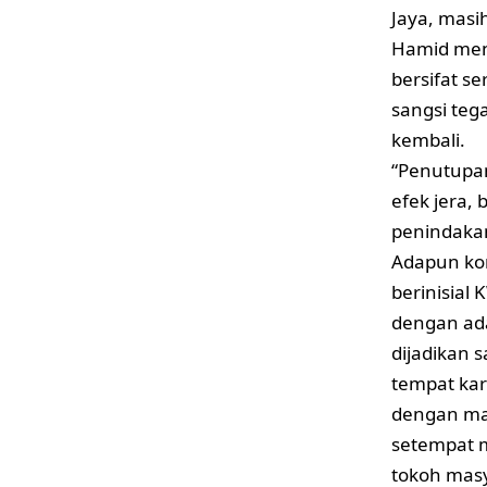
Jaya, masi
Hamid men
bersifat s
sangsi teg
kembali.
“Penutupan
efek jera, 
penindakan
Adapun ko
berinisial
dengan ad
dijadikan 
tempat ka
dengan ma
setempat 
tokoh masy