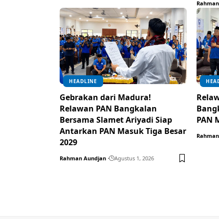
Rahman
HEADLINE
HEA
Gebrakan dari Madura!
Relaw
Relawan PAN Bangkalan
Bangk
Bersama Slamet Ariyadi Siap
PAN M
Antarkan PAN Masuk Tiga Besar
Rahman
2029
Rahman Aundjan
Agustus 1, 2026