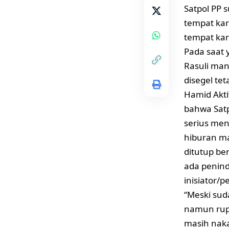
Satpol PP
tempat kar
tempat kar
Pada saat
Rasuli ma
disegel te
Hamid Akt
bahwa Satp
serius me
hiburan m
ditutup be
ada penind
inisiator/p
“Meski suda
namun rupa
masih nak