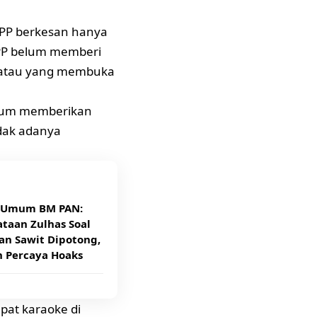
 PP berkesan hanya
l-PP belum memberi
i atau yang membuka
belum memberikan
idak adanya
 Umum BM PAN:
taan Zulhas Soal
an Sawit Dipotong,
n Percaya Hoaks
at karaoke di