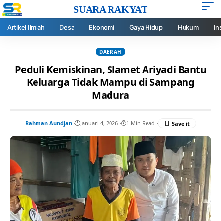
SUARA RAKYAT
Artikel Ilmiah
Desa
Ekonomi
Gaya Hidup
Hukum
In
DAERAH
Peduli Kemiskinan, Slamet Ariyadi Bantu
Keluarga Tidak Mampu di Sampang
Madura
Rahman Aundjan
Januari 4, 2026
1 Min Read