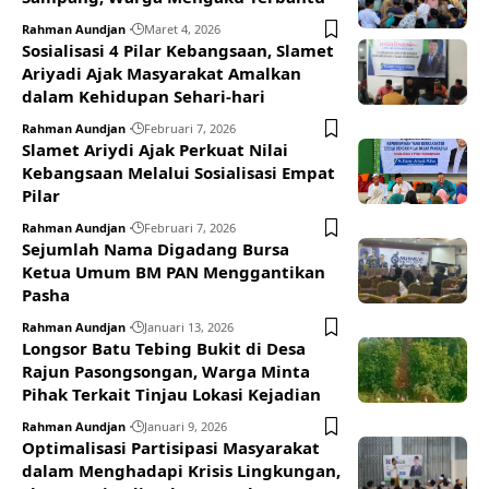
Rahman Aundjan
Maret 4, 2026
Sosialisasi 4 Pilar Kebangsaan, Slamet
Ariyadi Ajak Masyarakat Amalkan
dalam Kehidupan Sehari-hari
Rahman Aundjan
Februari 7, 2026
Slamet Ariydi Ajak Perkuat Nilai
Kebangsaan Melalui Sosialisasi Empat
Pilar
Rahman Aundjan
Februari 7, 2026
Sejumlah Nama Digadang Bursa
Ketua Umum BM PAN Menggantikan
Pasha
Rahman Aundjan
Januari 13, 2026
Longsor Batu Tebing Bukit di Desa
Rajun Pasongsongan, Warga Minta
Pihak Terkait Tinjau Lokasi Kejadian
Rahman Aundjan
Januari 9, 2026
Optimalisasi Partisipasi Masyarakat
dalam Menghadapi Krisis Lingkungan,