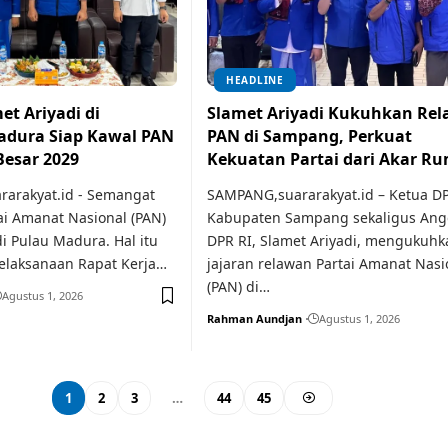
HEADLINE
t Ariyadi di
Slamet Ariyadi Kukuhkan Re
dura Siap Kawal PAN
PAN di Sampang, Perkuat
Besar 2029
Kekuatan Partai dari Akar R
arakyat.id - Semangat
SAMPANG,suararakyat.id – Ketua D
ai Amanat Nasional (PAN)
Kabupaten Sampang sekaligus Ang
i Pulau Madura. Hal itu
DPR RI, Slamet Ariyadi, mengukuhk
pelaksanaan Rapat Kerja…
jajaran relawan Partai Amanat Nasi
(PAN) di…
Agustus 1, 2026
Rahman Aundjan
Agustus 1, 2026
1
2
3
…
44
45