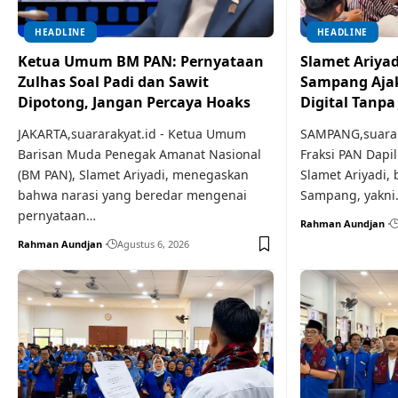
HEADLINE
HEADLINE
Ketua Umum BM PAN: Pernyataan
Slamet Ariyad
Zulhas Soal Padi dan Sawit
Sampang Ajak
Dipotong, Jangan Percaya Hoaks
Digital Tanpa
JAKARTA,suararakyat.id - Ketua Umum
SAMPANG,suarara
Barisan Muda Penegak Amanat Nasional
Fraksi PAN Dapi
(BM PAN), Slamet Ariyadi, menegaskan
Slamet Ariyadi, 
bahwa narasi yang beredar mengenai
Sampang, yakni
pernyataan…
Rahman Aundjan
Rahman Aundjan
Agustus 6, 2026