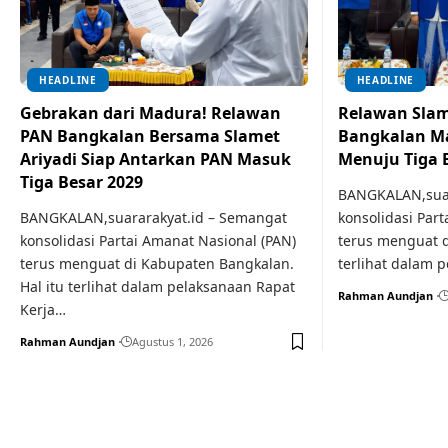
HEADLINE
HEADLINE
Gebrakan dari Madura! Relawan
Relawan Slame
PAN Bangkalan Bersama Slamet
Bangkalan Ma
Ariyadi Siap Antarkan PAN Masuk
Menuju Tiga 
Tiga Besar 2029
BANGKALAN,suar
BANGKALAN,suararakyat.id – Semangat
konsolidasi Part
konsolidasi Partai Amanat Nasional (PAN)
terus menguat d
terus menguat di Kabupaten Bangkalan.
terlihat dalam 
Hal itu terlihat dalam pelaksanaan Rapat
Rahman Aundjan
Kerja…
Rahman Aundjan
Agustus 1, 2026