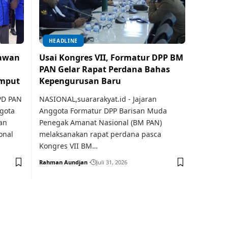
HEADLINE
lawan
Usai Kongres VII, Formatur DPP BM
PAN Gelar Rapat Perdana Bahas
umput
Kepengurusan Baru
PD PAN
NASIONAL,suararakyat.id - Jajaran
gota
Anggota Formatur DPP Barisan Muda
an
Penegak Amanat Nasional (BM PAN)
onal
melaksanakan rapat perdana pasca
Kongres VII BM…
Rahman Aundjan
Juli 31, 2026