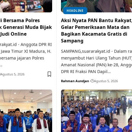
HEADLINE
i Bersama Polres
Aksi Nyata PAN Bantu Rakyat
 Generasi Muda Bijak
Gelar Pemeriksaan Mata dan
 Judi Online
Bagikan Kacamata Gratis di
Sampang
kyat.id - Anggota DPR RI
l Jawa Timur XI Madura, H.
SAMPANG,suararakyat.id - Dalam r
bersama jajaran Polres
menyambut Hari Ulang Tahun (HUT)
…
Amanat Nasional (PAN) ke-28, Angg
DPR RI Fraksi PAN Dapil…
Agustus 5, 2026
Rahman Aundjan
Agustus 5, 2026