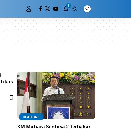
3
i
 Tikus
HEADLINE
KM Mutiara Sentosa 2 Terbakar