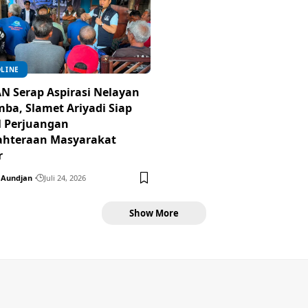
LINE
N Serap Aspirasi Nelayan
ba, Slamet Ariyadi Siap
 Perjuangan
ahteraan Masyarakat
r
Aundjan
Juli 24, 2026
Show More