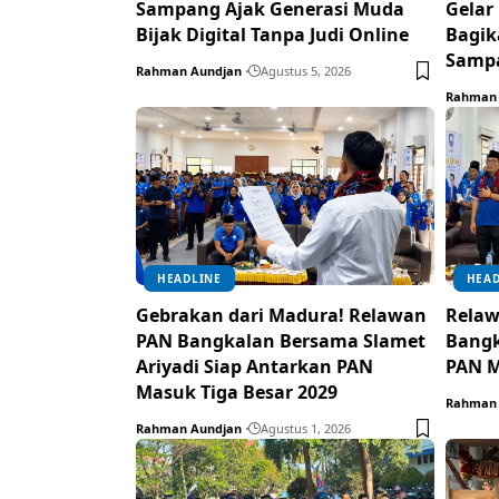
Sampang Ajak Generasi Muda
Gelar
Bijak Digital Tanpa Judi Online
Bagik
Samp
Rahman Aundjan
Agustus 5, 2026
Rahman 
HEADLINE
HEAD
Gebrakan dari Madura! Relawan
Relaw
PAN Bangkalan Bersama Slamet
Bangk
Ariyadi Siap Antarkan PAN
PAN M
Masuk Tiga Besar 2029
Rahman 
Rahman Aundjan
Agustus 1, 2026