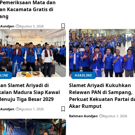
 Pemeriksaan Mata dan
an Kacamata Gratis di
ang
Aundjan
Agustus 5, 2026
LINE
HEADLINE
an Slamet Ariyadi di
Slamet Ariyadi Kukuhkan
alan Madura Siap Kawal
Relawan PAN di Sampang,
enuju Tiga Besar 2029
Perkuat Kekuatan Partai d
Akar Rumput
Aundjan
Agustus 1, 2026
Rahman Aundjan
Agustus 1, 2026