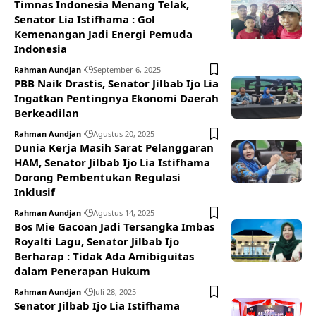
Timnas Indonesia Menang Telak,
Senator Lia Istifhama : Gol
Kemenangan Jadi Energi Pemuda
Indonesia
Rahman Aundjan
September 6, 2025
PBB Naik Drastis, Senator Jilbab Ijo Lia
Ingatkan Pentingnya Ekonomi Daerah
Berkeadilan
Rahman Aundjan
Agustus 20, 2025
Dunia Kerja Masih Sarat Pelanggaran
HAM, Senator Jilbab Ijo Lia Istifhama
Dorong Pembentukan Regulasi
Inklusif
Rahman Aundjan
Agustus 14, 2025
Bos Mie Gacoan Jadi Tersangka Imbas
Royalti Lagu, Senator Jilbab Ijo
Berharap : Tidak Ada Amibiguitas
dalam Penerapan Hukum
Rahman Aundjan
Juli 28, 2025
Senator Jilbab Ijo Lia Istifhama