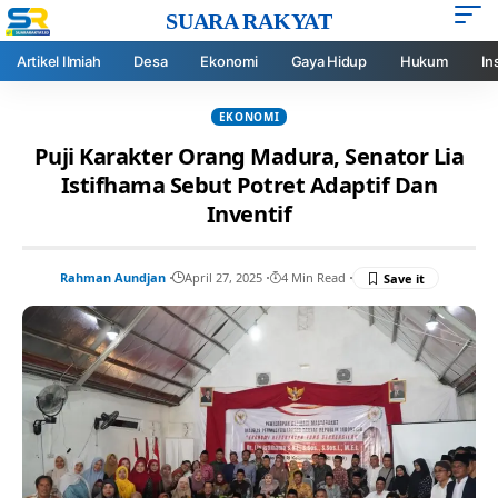
SUARA RAKYAT
Artikel Ilmiah
Desa
Ekonomi
Gaya Hidup
Hukum
In
EKONOMI
Puji Karakter Orang Madura, Senator Lia
Istifhama Sebut Potret Adaptif Dan
Inventif
Rahman Aundjan
April 27, 2025
4 Min Read