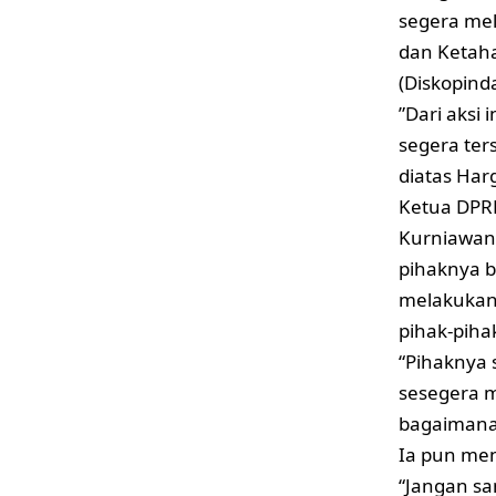
segera mel
dan Ketaha
(Diskopinda
”Dari aksi
segera ter
diatas Har
Ketua DPR
Kurniawan
pihaknya b
melakukan
pihak-piha
“Pihaknya
sesegera 
bagaimana 
Ia pun men
“Jangan sa