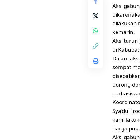
Aksi gabu
dikarenaka
dilakukan 
kemarin.
Aksi turun
di Kabupat
Dalam aks
sempat me
disebabkan
dorong-dor
mahasiswa 
Koordinato
Sya’dul Ir
kami lakuk
harga pupu
Aksi gabu