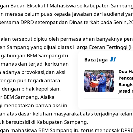
ngan Badan Eksekutif Mahasiswa se-kabupaten Sampang
n merasa belum puas kepada jawaban dari audiensi ya
bersama DPRD setempat dan Dinas terkait pada Senin,20
 jalan tersebut dipicu oleh permasalahan banyaknya pen
en Sampang yang dijual diatas Harga Eceran Tertinggi (H
i gabungan BEM Sampang itu
Baca Juga
manas dan terjadi kericuhan
Dua H
 adanya provokasi,dan aksi
Pencar
ongan pun terjadi antara
Bangk
dengan pihak kepolisian.
Jasad 
r BEM Sampang, Alaika
oqi mengatakan bahwa aksi ini
an atas dasar keluhan masyarakat atas terjadinya kela
k bersubsidi di Kabupaten Sampang.
ngan mahasiswa BEM Sampang itu terus mendesak DPR