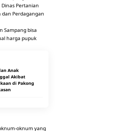
 Dinas Pertanian
an dan Perdagangan
en Sampang bisa
jual harga pupuk
dan Anak
ggal Akibat
akaan di Pakong
asan
da oknum-oknum yang