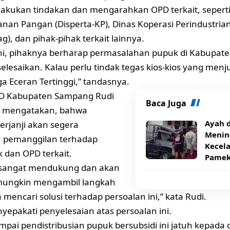
akukan tindakan dan mengarahkan OPD terkait, seperti
nan Pangan (Disperta-KP), Dinas Koperasi Perindustri
g), dan pihak-pihak terkait lainnya.
 ini, pihaknya berharap permasalahan pupuk di Kabupat
selesaikan. Kalau perlu tindak tegas kios-kios yang men
ga Eceran Tertinggi,” tandasnya.
D Kabupaten Sampang Rudi
Baca Juga
 mengatakan, bahwa
Ayah 
erjanji akan segera
Menin
 pemanggilan terhadap
Kecel
k dan OPD terkait.
Pamek
 sangat mendukung dan akan
mungkin mengambil langkah
mencari solusi terhadap persoalan ini,” kata Rudi.
yepakati penyelesaian atas persoalan ini.
mpai pendistribusian pupuk bersubsidi ini jatuh kepa