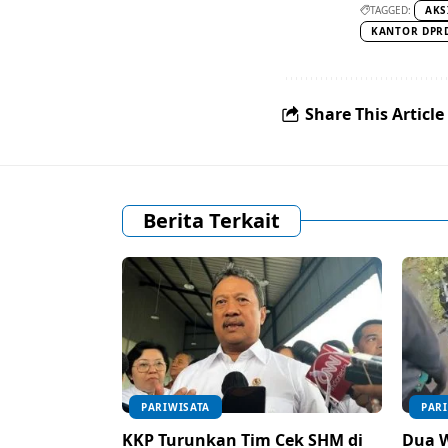
TAGGED:
AKS
KANTOR DPR
Share This Article
Berita Terkait
PARIWISATA
PAR
KKP Turunkan Tim Cek SHM di
Dua 