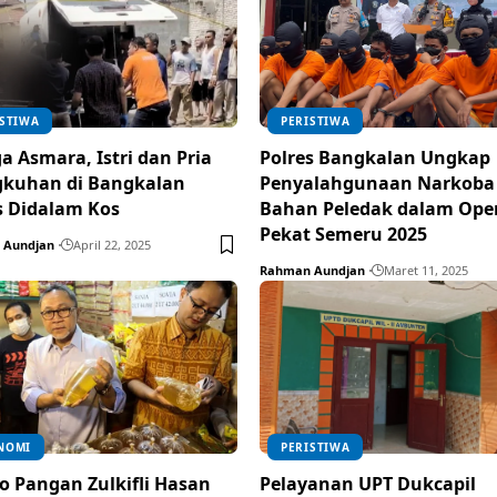
ISTIWA
PERISTIWA
a Asmara, Istri dan Pria
Polres Bangkalan Ungkap
gkuhan di Bangkalan
Penyalahgunaan Narkoba
 Didalam Kos
Bahan Peledak dalam Ope
Pekat Semeru 2025
 Aundjan
April 22, 2025
Rahman Aundjan
Maret 11, 2025
NOMI
PERISTIWA
 Pangan Zulkifli Hasan
Pelayanan UPT Dukcapil