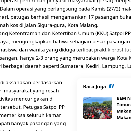
operasi penertiban penyakit masyarakat (pekat) menjel
Dalam operasi yang berlangsung pada Kamis (27/2) ma
i hari, petugas berhasil mengamankan 17 pasangan bukan
ah kos di Jalan Sigura-gura, Kota Malang.
ang Ketentraman dan Ketertiban Umum (KKU) Satpol PP
Jaya, mengungkapkan bahwa sebagian besar pasangan y
asiswa dan wanita yang diduga terlibat praktik prostitus
asangan, hanya 2-3 orang yang merupakan warga Kota 
ri berbagai daerah seperti Sumatera, Kediri, Lampung, 
i dilaksanakan berdasarkan
Baca Juga
ri masyarakat yang resah
BEM N
ivitas mencurigakan di
Timur
tersebut. Petugas Satpol PP
Makana
memeriksa seluruh kamar
Makan
pati banyak pasangan yang