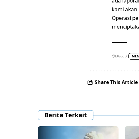
ada lapora
kami akan 
Operasi pe
menciptak
TAGGED:
MEN
Share This Article
Berita Terkait