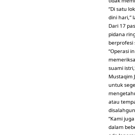
tidak memi
“Di satu l
dini hari,” 
Dari 17 pa
pidana ring
berprofesi
“Operasi i
memeriksa
suami istri
Mustaqim 
untuk sege
mengetahui
atau temp
disalahgu
“Kami juga
dalam bebe