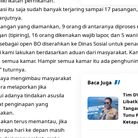
liki ikatan pernikahan.
okasi itu saja sudah banyak terjaring sampai 17 pasanga
lanjutnya.
sangan yang diamankan, 9 orang di antaranya diproses 
an (tipiring), 16 orang dikenakan wajib lapor, dan 5 wan
 sebagai open BO diserahkan ke Dinas Sosial untuk pena
ni kami lakukan berdasarkan aduan dari masyarakat. Kam
 semua kamar. Hampir semua kamar itu ada penghuni
,” tuturnya.
Jaya mengimbau masyarakat
Baca Juga
ra melaporkan jika
Tim DV
 adanya tindakan asusila
Libatk
at penginapan yang
Tanga
nakan.
Tunu P
 akan terus memantau, jika
Ketap
rapa hari ke depan masih