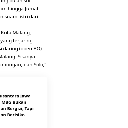
ang bulan suci
lam hingga Jumat
 suami istri dari
 Kota Malang,
ang terjaring
i daring (open BO).
Malang. Sisanya
Lamongan, dan Solo,”
usantara Jawa
: MBG Bukan
n Bergizi, Tapi
an Berisiko