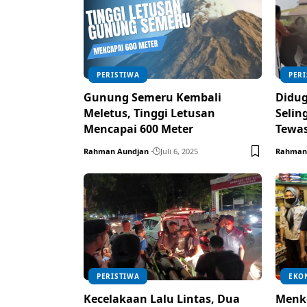
PERISTIWA
PER
Gunung Semeru Kembali
Didug
Meletus, Tinggi Letusan
Selin
Mencapai 600 Meter
Tewas
Rahman Aundjan
Juli 6, 2025
Rahman
PERISTIWA
EKO
Kecelakaan Lalu Lintas, Dua
Menko