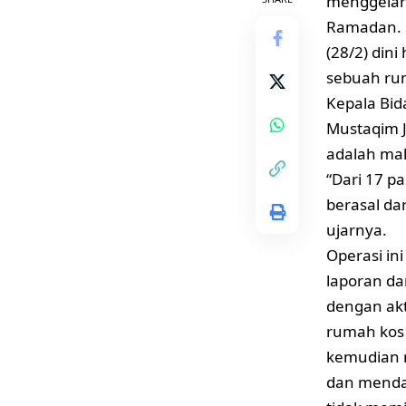
menggelar 
Ramadan. 
(28/2) din
sebuah rum
Kepala Bid
Mustaqim 
adalah mah
“Dari 17 p
berasal da
ujarnya.
Operasi in
laporan da
dengan akt
rumah kos 
kemudian 
dan menda