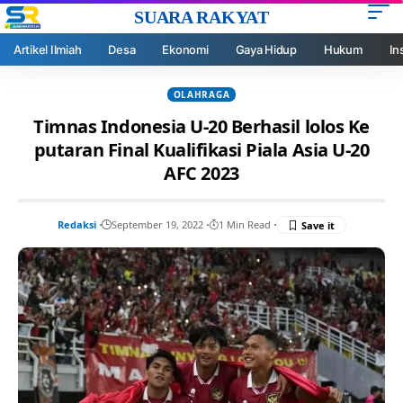
SUARA RAKYAT
Artikel Ilmiah
Desa
Ekonomi
Gaya Hidup
Hukum
In
OLAHRAGA
Timnas Indonesia U-20 Berhasil lolos Ke
putaran Final Kualifikasi Piala Asia U-20
AFC 2023
Redaksi
September 19, 2022
1 Min Read