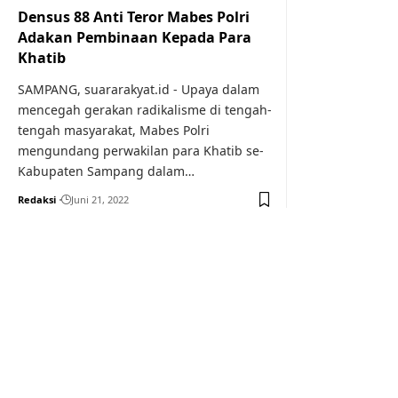
Densus 88 Anti Teror Mabes Polri
Adakan Pembinaan Kepada Para
Khatib
SAMPANG, suararakyat.id - Upaya dalam
mencegah gerakan radikalisme di tengah-
tengah masyarakat, Mabes Polri
mengundang perwakilan para Khatib se-
Kabupaten Sampang dalam…
Redaksi
Juni 21, 2022
Your one-stop resource f
news and education.
Your one-stop resource for medical news and 