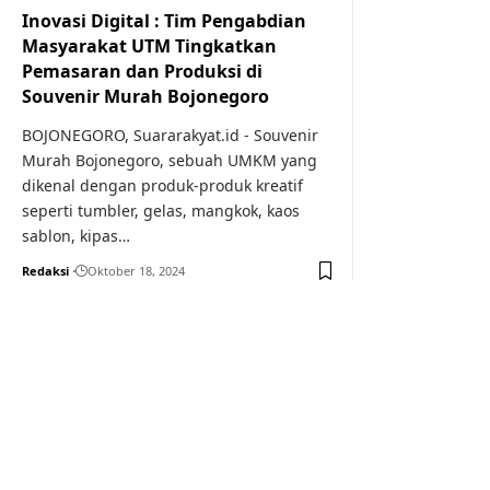
Inovasi Digital : Tim Pengabdian
Masyarakat UTM Tingkatkan
Pemasaran dan Produksi di
Souvenir Murah Bojonegoro
BOJONEGORO, Suararakyat.id - Souvenir
Murah Bojonegoro, sebuah UMKM yang
dikenal dengan produk-produk kreatif
seperti tumbler, gelas, mangkok, kaos
sablon, kipas…
Redaksi
Oktober 18, 2024
Your one-stop resource f
news and education.