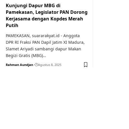
Kunjungi Dapur MBG di
Pamekasan, Legislator PAN Dorong
Kerjasama dengan Kopdes Merah
Putih
PAMEKASAN, suararakyat.id - Anggota
DPR RI Fraksi PAN Dapil Jatim XI Madura,
Slamet Ariyadi sambangi dapur Makan
Begizi Gratis (MBG)…
Rahman Aundjan
Agustus 8, 2025
Your one-stop resource f
news and education.
Your one-stop resource for medical news and 