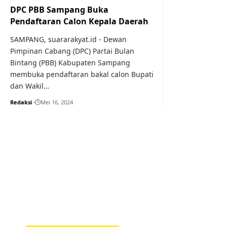
DPC PBB Sampang Buka
Pendaftaran Calon Kepala Daerah
SAMPANG, suararakyat.id - Dewan
Pimpinan Cabang (DPC) Partai Bulan
Bintang (PBB) Kabupaten Sampang
membuka pendaftaran bakal calon Bupati
dan Wakil…
Redaksi
Mei 16, 2024
Your one-stop resource f
news and education.
Your one-stop resource for medical news and 