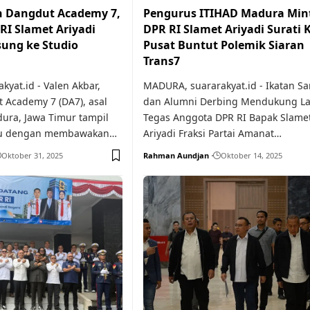
 Dangdut Academy 7,
Pengurus ITIHAD Madura Min
RI Slamet Ariyadi
DPR RI Slamet Ariyadi Surati 
ung ke Studio
Pusat Buntut Polemik Siaran
Trans7
kyat.id - Valen Akbar,
MADURA, suararakyat.id - Ikatan Sa
 Academy 7 (DA7), asal
dan Alumni Derbing Mendukung L
ura, Jawa Timur tampil
Tegas Anggota DPR RI Bapak Slame
u dengan membawakan…
Ariyadi Fraksi Partai Amanat…
Oktober 31, 2025
Rahman Aundjan
Oktober 14, 2025