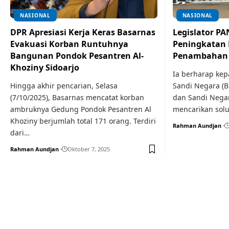
NASIONAL
NASIONAL
DPR Apresiasi Kerja Keras Basarnas
Legislator PA
Evakuasi Korban Runtuhnya
Peningkatan 
Bangunan Pondok Pesantren Al-
Penambahan 
Khoziny Sidoarjo
Ia berharap kep
Hingga akhir pencarian, Selasa
Sandi Negara (B
(7/10/2025), Basarnas mencatat korban
dan Sandi Negar
ambruknya Gedung Pondok Pesantren Al
mencarikan solu
Khoziny berjumlah total 171 orang. Terdiri
Rahman Aundjan
dari…
Rahman Aundjan
Oktober 7, 2025