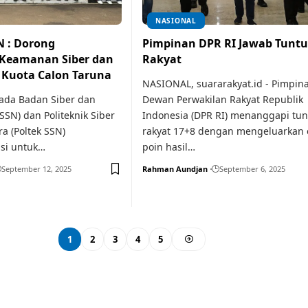
NASIONAL
N : Dorong
Pimpinan DPR RI Jawab Tunt
Keamanan Siber dan
Rakyat
Kuota Calon Taruna
NASIONAL, suararakyat.id - Pimpin
ada Badan Siber dan
Dewan Perwakilan Rakyat Republik
SSN) dan Politeknik Siber
Indonesia (DPR RI) menanggapi tun
a (Poltek SSN)
rakyat 17+8 dengan mengeluarkan
si untuk…
poin hasil…
September 12, 2025
Rahman Aundjan
September 6, 2025
1
2
3
4
5