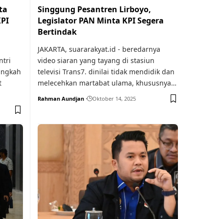
ta
Singgung Pesantren Lirboyo,
KPI
Legislator PAN Minta KPI Segera
Bertindak
JAKARTA, suararakyat.id - beredarnya
ntri
video siaran yang tayang di stasiun
angkah
televisi Trans7. dinilai tidak mendidik dan
t
melecehkan martabat ulama, khususnya…
Rahman Aundjan
Oktober 14, 2025