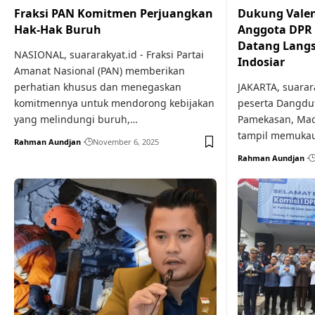
Fraksi PAN Komitmen Perjuangkan
Dukung Valen
Hak-Hak Buruh
Anggota DPR 
Datang Langs
NASIONAL, suararakyat.id - Fraksi Partai
Indosiar
Amanat Nasional (PAN) memberikan
perhatian khusus dan menegaskan
JAKARTA, suarara
komitmennya untuk mendorong kebijakan
peserta Dangdut
yang melindungi buruh,…
Pamekasan, Mad
tampil memuka
Rahman Aundjan
November 6, 2025
Rahman Aundjan