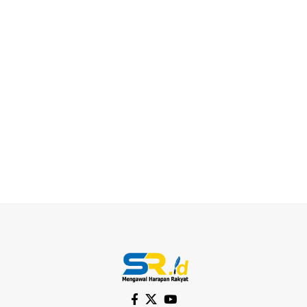
or medical
education.