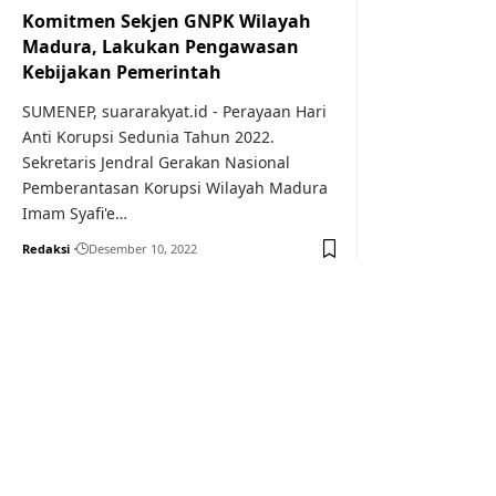
Komitmen Sekjen GNPK Wilayah
Madura, Lakukan Pengawasan
Kebijakan Pemerintah
SUMENEP, suararakyat.id - Perayaan Hari
Anti Korupsi Sedunia Tahun 2022.
Sekretaris Jendral Gerakan Nasional
Pemberantasan Korupsi Wilayah Madura
Imam Syafi'e…
Redaksi
Desember 10, 2022
Your one-stop resource f
news and education.
Your one-stop resource for medical news and 