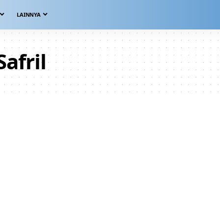
LAINNYA
afril