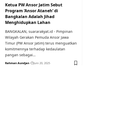
Ketua PW Ansor Jatim Sebut
Program ‘Ansor Ataneh’ di
Bangkalan Adalah Jihad
Menghidupkan Lahan
BANGKALAN, suararakyat.id - Pimpinan
Wilayah Gerakan Pemuda Ansor Jawa
Timur (PW Ansor Jatim) terus menguatkan
komitmennya terhadap kedaulatan
pangan sebagai…
Rahman Aundjan
Juni 20, 2025
Your one-stop resource f
news and education.