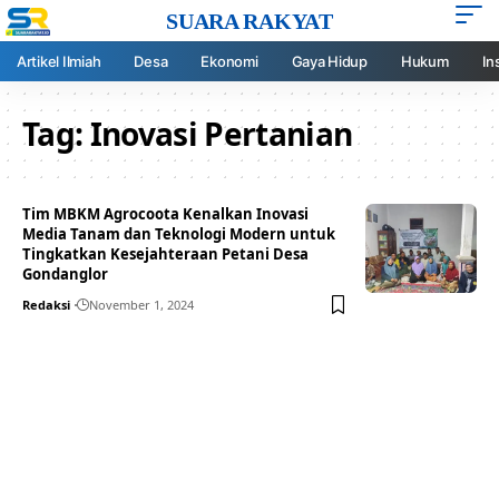
SUARA RAKYAT
Artikel Ilmiah
Desa
Ekonomi
Gaya Hidup
Hukum
In
Tag:
Inovasi Pertanian
Tim MBKM Agrocoota Kenalkan Inovasi
Media Tanam dan Teknologi Modern untuk
Tingkatkan Kesejahteraan Petani Desa
Gondanglor
Redaksi
November 1, 2024
Your one-stop resource for
medical news and
education.