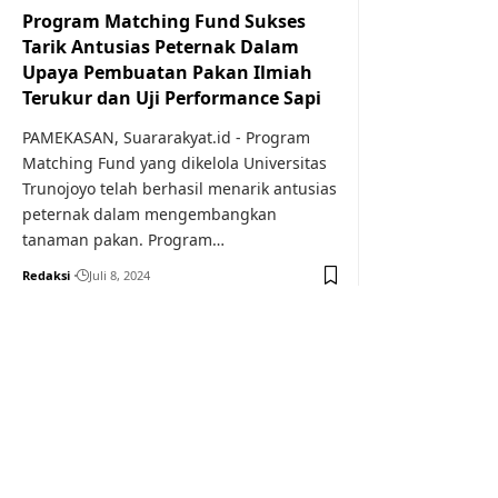
Program Matching Fund Sukses
Tarik Antusias Peternak Dalam
Upaya Pembuatan Pakan Ilmiah
Terukur dan Uji Performance Sapi
PAMEKASAN, Suararakyat.id - Program
Matching Fund yang dikelola Universitas
Trunojoyo telah berhasil menarik antusias
peternak dalam mengembangkan
tanaman pakan. Program…
Redaksi
Juli 8, 2024
Your one-stop resource f
news and education.