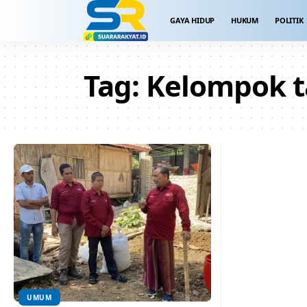
GAYA HIDUP
HUKUM
POLITIK
Tag:
Kelompok t
UMUM