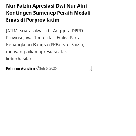
Nur Faizin Apresiasi Dwi Nur Aini
Kontingen Sumenep Peraih Medali
Emas di Porprov Jatim
JATIM, suararakyat.id - Anggota DPRD
Provinsi Jawa Timur dari Fraksi Partai
Kebangkitan Bangsa (PKB), Nur Faizin,
menyampaikan apresiasi atas
keberhasilan…
Rahman Aundjan
Juli 6, 2025
Your one-stop resource f
news and education.
Your one-stop resource for medical news and 