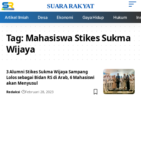
SUARA RAKYAT
Artikel Ilmiah
Desa
Ekonomi
Gaya Hidup
Hukum
In
Tag:
Mahasiswa Stikes Sukma
Wijaya
3 Alumni Stikes Sukma Wijaya Sampang
Lolos sebagai Bidan RS di Arab, 6 Mahasiswi
akan Menyusul
Redaksi
Februari 28, 2023
Your one-stop resource for
medical news and