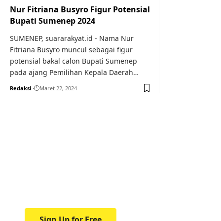
Nur Fitriana Busyro Figur Potensial
Bupati Sumenep 2024
SUMENEP, suararakyat.id - Nama Nur
Fitriana Busyro muncul sebagai figur
potensial bakal calon Bupati Sumenep
pada ajang Pemilihan Kepala Daerah…
Redaksi
Maret 22, 2024
Your one-stop resource f
news and education.
Your one-stop resource for medical news and 
Sign Up for Free