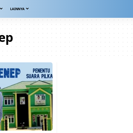
LAINNYA
ep