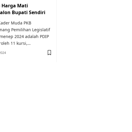
 Harga Mati
lon Bupati Sendiri
(Kader Muda PKB
ang Pemilihan Legislatif
umenep 2024 adalah PDIP
leh 11 kursi,…
2024
or medical
education.