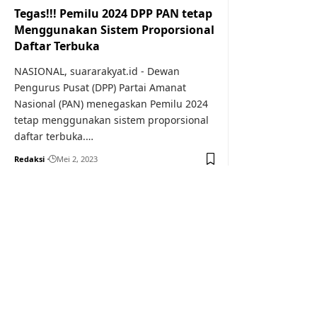
Tegas!!! Pemilu 2024 DPP PAN tetap
Menggunakan Sistem Proporsional
Daftar Terbuka
NASIONAL, suararakyat.id - Dewan
Pengurus Pusat (DPP) Partai Amanat
Nasional (PAN) menegaskan Pemilu 2024
tetap menggunakan sistem proporsional
daftar terbuka.…
Redaksi
Mei 2, 2023
Your one-stop resource f
news and education.
Your one-stop resource for medical news and 