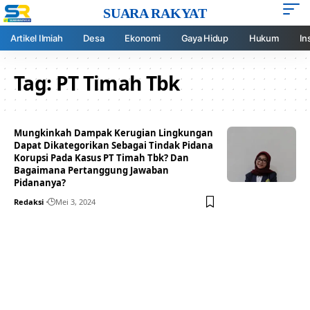
SUARA RAKYAT
Artikel Ilmiah
Desa
Ekonomi
Gaya Hidup
Hukum
In
Tag:
PT Timah Tbk
Mungkinkah Dampak Kerugian Lingkungan
Dapat Dikategorikan Sebagai Tindak Pidana
Korupsi Pada Kasus PT Timah Tbk? Dan
Bagaimana Pertanggung Jawaban
Pidananya?
Redaksi
Mei 3, 2024
Your one-stop resource for
medical news and