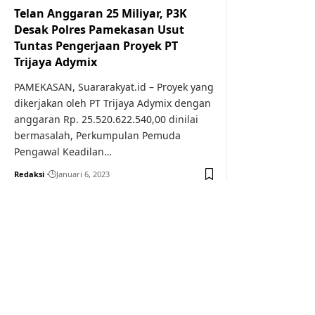
Telan Anggaran 25 Miliyar, P3K
Desak Polres Pamekasan Usut
Tuntas Pengerjaan Proyek PT
Trijaya Adymix
PAMEKASAN, Suararakyat.id – Proyek yang
dikerjakan oleh PT Trijaya Adymix dengan
anggaran Rp. 25.520.622.540,00 dinilai
bermasalah, Perkumpulan Pemuda
Pengawal Keadilan…
Redaksi
Januari 6, 2023
Your one-stop resource f
news and education.