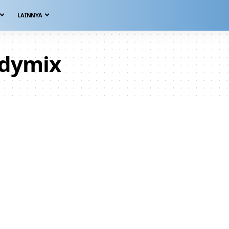
LAINNYA
Adymix