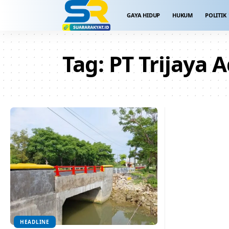
GAYA HIDUP
HUKUM
POLITIK
Tag:
PT Trijaya 
HEADLINE