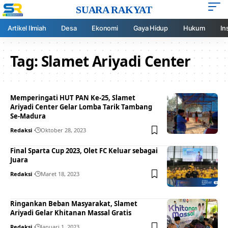
SUARA RAKYAT
Artikel Ilmiah
Desa
Ekonomi
Gaya Hidup
Hukum
In
Tag:
Slamet Ariyadi Center
Memperingati HUT PAN Ke-25, Slamet
Ariyadi Center Gelar Lomba Tarik Tambang
Se-Madura
Redaksi
Oktober 28, 2023
Final Sparta Cup 2023, Olet FC Keluar sebagai
Juara
Redaksi
Maret 18, 2023
Ringankan Beban Masyarakat, Slamet
Ariyadi Gelar Khitanan Massal Gratis
Redaksi
Januari 1, 2023