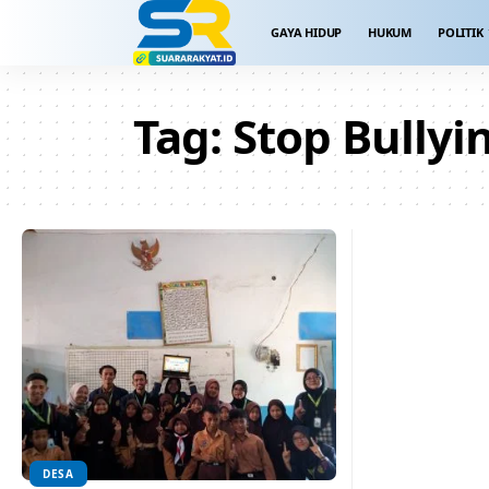
GAYA HIDUP
HUKUM
POLITIK
Tag:
Stop Bullyi
DESA