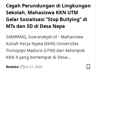
Cegah Perundungan di Lingkungan
Sekolah, Mahasiswa KKN UTM
Gelar Sosialisasi “Stop Bullying” di
MTs dan SD di Desa Nepa
SAMPANG, Suararakyat.id - Mahasiswa
Kuliah Kerja Nyata (KKN) Universitas
Trunojoyo Madura (UTM) dari kelompok
KKN 9 yang bertempat di Desa…
Redaksi
Juli 27, 2024
Your one-stop resource f
news and education.
Your one-stop resource for medical news and 