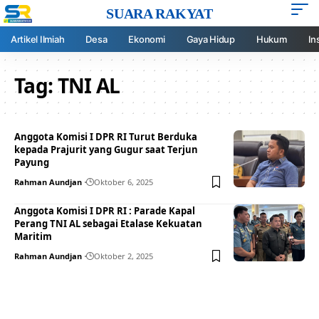
SUARA RAKYAT
Artikel Ilmiah
Desa
Ekonomi
Gaya Hidup
Hukum
In
Tag:
TNI AL
Anggota Komisi I DPR RI Turut Berduka
kepada Prajurit yang Gugur saat Terjun
Payung
Rahman Aundjan
Oktober 6, 2025
Anggota Komisi I DPR RI : Parade Kapal
Perang TNI AL sebagai Etalase Kekuatan
Maritim
Rahman Aundjan
Oktober 2, 2025