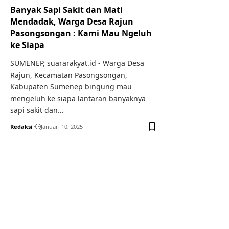
Banyak Sapi Sakit dan Mati
Mendadak, Warga Desa Rajun
Pasongsongan : Kami Mau Ngeluh
ke Siapa
SUMENEP, suararakyat.id - Warga Desa
Rajun, Kecamatan Pasongsongan,
Kabupaten Sumenep bingung mau
mengeluh ke siapa lantaran banyaknya
sapi sakit dan…
Redaksi
Januari 10, 2025
Your one-stop resource f
news and education.