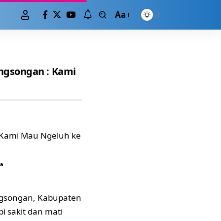
Aa
ngsongan : Kami
pa
gsongan, Kabupaten
 sakit dan mati