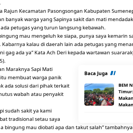
.
a Rajun Kecamatan Pasongsongan Kabupaten Sumenep 
 banyak warga yang Sapinya sakit dan mati mendadak 
 ada petugas yang turun langsung kebawah.
 bingung mau mengeluh ke siapa, punya saya kemarin sa
Kabarnya kalau di daerah lain ada petugas yang menan
isini gag ada ya” Kata Ach Deri kepada wartawan suararak
5).
an Maraknya Sapi Mati
Baca Juga
itu membuat warga panik
BEM N
k ada solusi dari pihak terkait
Timur
utus wabah atau penyakit
Makana
Makan
pi sudah sakit ya kami
at tradisional setau saya
na bingung mau diobati apa dan takut salah” tambahnya