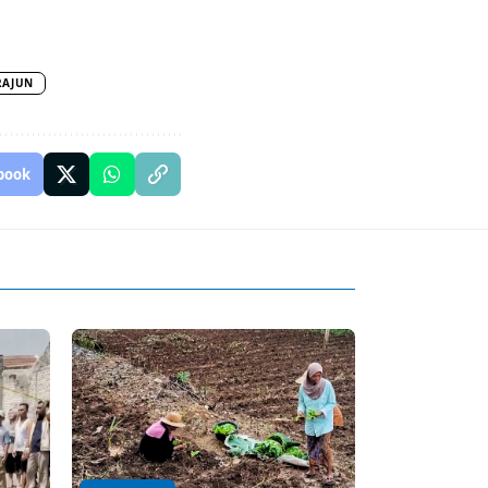
RAJUN
book