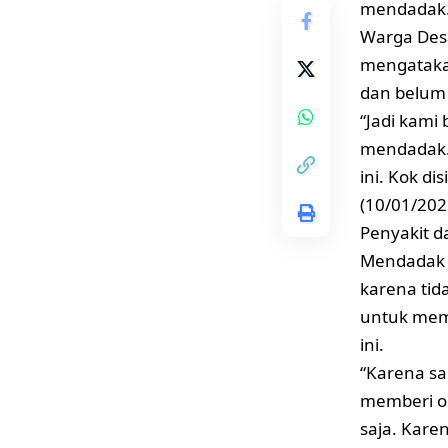
mendadak
Warga Des
mengatakan
dan belum
“Jadi kami
mendadak. 
ini. Kok d
(10/01/202
Penyakit d
Mendadak 
karena tida
untuk mem
ini.
“Karena sa
memberi ob
saja. Kare