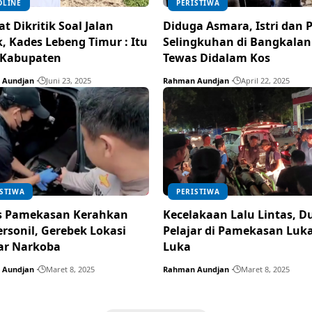
DLINE
PERISTIWA
t Dikritik Soal Jalan
Diduga Asmara, Istri dan P
, Kades Lebeng Timur : Itu
Selingkuhan di Bangkalan
 Kabupaten
Tewas Didalam Kos
 Aundjan
Juni 23, 2025
Rahman Aundjan
April 22, 2025
ISTIWA
PERISTIWA
s Pamekasan Kerahkan
Kecelakaan Lalu Lintas, D
ersonil, Gerebek Lokasi
Pelajar di Pamekasan Luka
ar Narkoba
Luka
 Aundjan
Maret 8, 2025
Rahman Aundjan
Maret 8, 2025